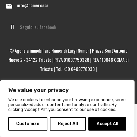
info@namer.casa
Seguici su facebook
© Agenzia immobiliare Namer di Luigi Namer | Piazza Sant’Antonio
Nuovo 2 - 34122 Trieste | P.IVA 01037750328 | REA 119646 CCIAA di
Trieste | Tel. +39 0409778038 |
|
|
|
Note legali
Informativa sulla privacy
Trasparenza - Aiuti di Stato
We value your privacy
We use cookies to enhance your browsing experience, serve
personalized ads or content, and analyze our traffic. By
clicking "Accept All", you consent to our use of cookies.
Customize
Reject All
Accept All