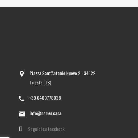
Piazza Sant’Antonio Nuovo 2 - 34122
Trieste (TS)
+39 0409778038
info@namer.casa
Seguici su facebook